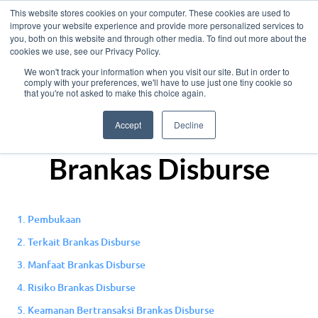
This website stores cookies on your computer. These cookies are used to
improve your website experience and provide more personalized services to
you, both on this website and through other media. To find out more about the
cookies we use, see our Privacy Policy.
We won't track your information when you visit our site. But in order to
comply with your preferences, we'll have to use just one tiny cookie so
Informasi Manfaat
that you're not asked to make this choice again.
dan Risiko Produk
Accept
Decline
Brankas Disburse
1. Pembukaan
2. Terkait Brankas Disburse
3. Manfaat Brankas Disburse
4. Risiko Brankas Disburse
5. Keamanan Bertransaksi Brankas Disburse